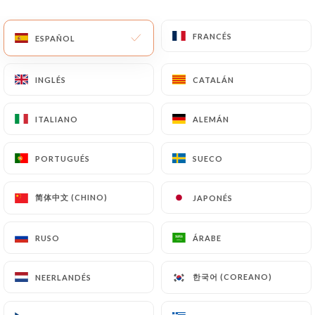
ES
MENÚ
FRANCÉS
FRANCÉS
ESPAÑOL
ESPAÑOL
INGLÉS
INGLÉS
CATALÁN
CATALÁN
ITALIANO
ITALIANO
ALEMÁN
ALEMÁN
/
INICIO
CONTACTO
Contacto
PORTUGUÉS
PORTUGUÉS
SUECO
SUECO
简体中文 (CHINO)
简体中文 (CHINO)
JAPONÉS
JAPONÉS
RUSO
RUSO
ÁRABE
ÁRABE
한국어 (COREANO)
한국어 (COREANO)
NEERLANDÉS
NEERLANDÉS
Le Petit Scénario