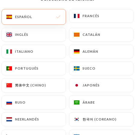
15.90€
FRANCÉS
FRANCÉS
ESPAÑOL
ESPAÑOL
Salade césar
Salade romaine, tomates cerises, blanc de poulet,
croûtons à l’ail, copeaux de parmesan, graines de
INGLÉS
INGLÉS
CATALÁN
CATALÁN
sésame, sauce César.
15.90€
ITALIANO
ITALIANO
ALEMÁN
ALEMÁN
PORTUGUÉS
PORTUGUÉS
SUECO
SUECO
简体中文 (CHINO)
简体中文 (CHINO)
JAPONÉS
JAPONÉS
PLATS
Camembert rôti
RUSO
RUSO
ÁRABE
ÁRABE
Camembert rôti au four, cœur fondant
14.90€
한국어 (COREANO)
한국어 (COREANO)
NEERLANDÉS
NEERLANDÉS
Suprême de poulet au curry