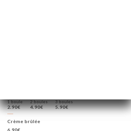
13.90€
Plat du jour + dessert
16.90€
Entrée + plat du jour + dessert
19.90€
DESSERTS
Boules de glaces
1 boule
2 boules
3 boules
2.90€
4.90€
5.90€
Crème brûlée
6.90€